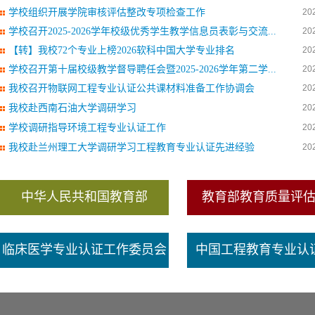
学校组织开展学院审核评估整改专项检查工作
20
学校召开2025-2026学年校级优秀学生教学信息员表彰与交流...
20
【转】我校72个专业上榜2026软科中国大学专业排名
20
学校召开第十届校级教学督导聘任会暨2025-2026学年第二学...
20
我校召开物联网工程专业认证公共课材料准备工作协调会
20
我校赴西南石油大学调研学习
20
学校调研指导环境工程专业认证工作
20
我校赴兰州理工大学调研学习工程教育专业认证先进经验
20
中华人民共和国教育部
教育部教育质量评
临床医学专业认证工作委员会
中国工程教育专业认